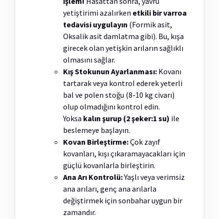
işlem!
Hasattan sonra, yavru
yetiştirimi azalırken
etkili bir varroa
tedavisi uygulayın
(Formik asit,
Oksalik asit damlatma gibi). Bu, kışa
girecek olan yetişkin arıların sağlıklı
olmasını sağlar.
Kış Stokunun Ayarlanması:
Kovanı
tartarak veya kontrol ederek yeterli
bal ve polen stoğu (8-10 kg civarı)
olup olmadığını kontrol edin.
Yoksa
kalın şurup (2 şeker:1 su)
ile
beslemeye başlayın.
Kovan Birleştirme:
Çok zayıf
kovanları, kışı çıkaramayacakları için
güçlü kovanlarla birleştirin.
Ana Arı Kontrolü:
Yaşlı veya verimsiz
ana arıları, genç ana arılarla
değiştirmek için sonbahar uygun bir
zamandır.