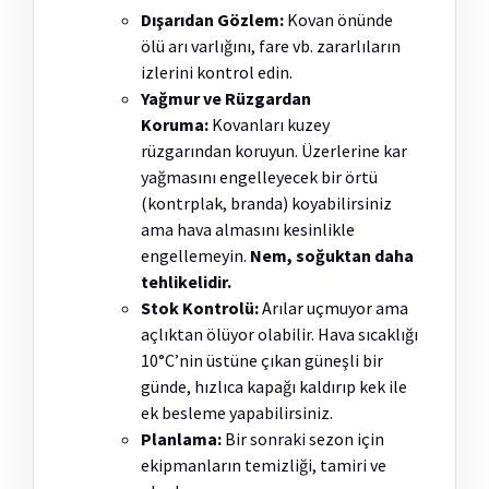
Dışarıdan Gözlem:
Kovan önünde
ölü arı varlığını, fare vb. zararlıların
izlerini kontrol edin.
Yağmur ve Rüzgardan
Koruma:
Kovanları kuzey
rüzgarından koruyun. Üzerlerine kar
yağmasını engelleyecek bir örtü
(kontrplak, branda) koyabilirsiniz
ama hava almasını kesinlikle
engellemeyin.
Nem, soğuktan daha
tehlikelidir.
Stok Kontrolü:
Arılar uçmuyor ama
açlıktan ölüyor olabilir. Hava sıcaklığı
10°C’nin üstüne çıkan güneşli bir
günde, hızlıca kapağı kaldırıp kek ile
ek besleme yapabilirsiniz.
Planlama:
Bir sonraki sezon için
ekipmanların temizliği, tamiri ve