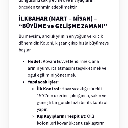
döngüsünü takip etmek ve ihtiyaçlarını
önceden tahmin edebilmektir.
İLKBAHAR (MART – NİSAN) –
“BÜYÜME ve GELİŞME ZAMANI”
Bu mevsim, arıcılık yılının en yoğun ve kritik
dönemidir. Koloni, kıştan çıkıp hızla büyümeye
başlar.
Hedef:
Kovanı kuvvetlendirmek, ana
arının yumurta atmasını teşvik etmek ve
oğul eğilimini yönetmek.
Yapılacak İşler:
İlk Kontrol:
Hava sıcaklığı sürekli
15°C’nin üzerine çıktığında, sakin ve
güneşli bir günde hızlı bir ilk kontrol
yapın.
Kış Kayıplarını Tespit Et:
Ölü
kolonileri kovanlıktan uzaklaştırın.