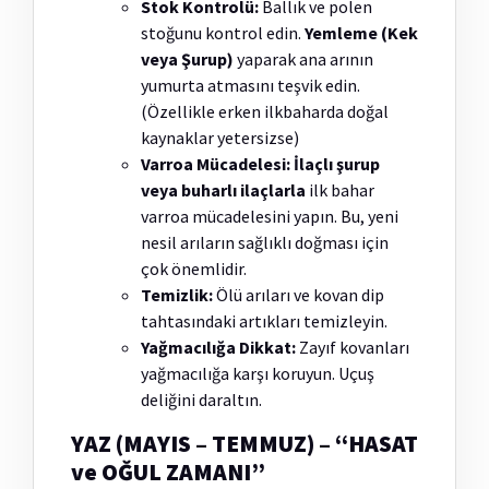
Stok Kontrolü:
Ballık ve polen
stoğunu kontrol edin.
Yemleme (Kek
veya Şurup)
yaparak ana arının
yumurta atmasını teşvik edin.
(Özellikle erken ilkbaharda doğal
kaynaklar yetersizse)
Varroa Mücadelesi:
İlaçlı şurup
veya buharlı ilaçlarla
ilk bahar
varroa mücadelesini yapın. Bu, yeni
nesil arıların sağlıklı doğması için
çok önemlidir.
Temizlik:
Ölü arıları ve kovan dip
tahtasındaki artıkları temizleyin.
Yağmacılığa Dikkat:
Zayıf kovanları
yağmacılığa karşı koruyun. Uçuş
deliğini daraltın.
YAZ (MAYIS – TEMMUZ) – “HASAT
ve OĞUL ZAMANI”