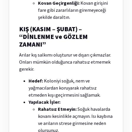
Kovan Geçirgenliği:
Kovan girişini
fare gibi zararlıların giremeyeceği
şekilde daraltın.
KIŞ (KASIM – ŞUBAT) –
“DİNLENME ve GÖZLEM
ZAMANI”
Arılar kış salkımı oluşturur ve dışarı çıkmazlar.
Onları mümkün olduğunca rahatsız etmemek
gerekir.
Hedef:
Koloniyi soğuk, nem ve
yağmacılardan koruyarak rahatsız
etmeden kışı geçirmesini sağlamak.
Yapılacak İşler:
Rahatsız Etmeyin:
Soğuk havalarda
kovanı kesinlikle açmayın. Isı kaybına
ve arıların strese girmesine neden
olursunuz.