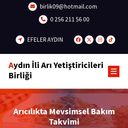
Skip
birlik09@hotmail.com
to
content
0 256 211 56 00
EFELER AYDIN
Aydın İli Arı Yetiştiricileri
Birliği
Arıcılıkta Mevsimsel Bakım
Takvimi